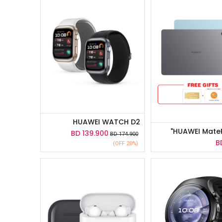
HUAWEI WATCH D2
HUAWEI MatePa
BD
139.900
BD
174.900
B
(20% OFF)