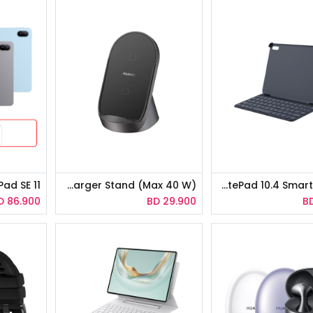
d SE 11"
HUAWEI SuperCharge Wireless Charger Stand (Max 40 W)
HUAWEI Keyboard MatePad 10.4 Smart Batch3
D
86.900
BD
29.900
B