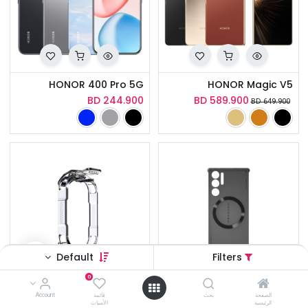
HONOR 400 Pro 5G
HONOR Magic V5
BD
244.900
BD
589.900
BD
649.900
Default
Filters
0
REDMAGIC VC COOLER 5 Pro Clip/Bracket
REDMAGIC 9S Pro Protective Case
الصفحة
بحث
قائمة
Account
الرئيسية
الأمنيات